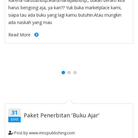
blog-paragraph
Karena harus&nbsp;#dirumahaja&nbsp;, bukan berarti kita
harus bengong aja, ya kan?? Yuk buka marketplace kami,
siapa tau ada buku yang lagi kamu butuhin.Atau mungkin
ada naskah yang mau
Read More
31
Paket Penerbitan 'Buku Ajar'
MAR
Post by
www.mncpublishing.com