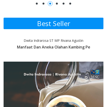
Promotion Section
Best Seller
Dwita Indrarosa ST MP Rivana Agustin
Manfaat Dan Aneka Olahan Kambing Pe