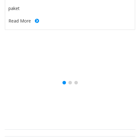
blog-paragraph
paket
Read More
Brand Slider