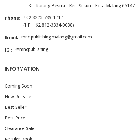
Kel Karang Besuki - Kec. Sukun - Kota Malang 65147
+62 8223-789-1717
Phone:
(HP: +62 812-3334-0088)
mnc.publishing.malang@gmail.com
Email:
@mncpublishing
IG :
INFORMATION
Coming Soon
New Release
Best Seller
Best Price
Clearance Sale
Reguler Book