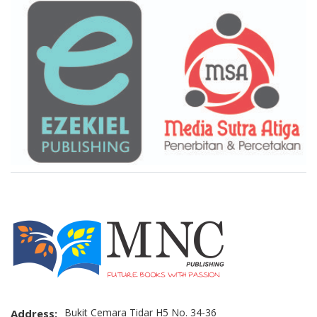
Brand Slider
Bukit Cemara Tidar H5 No. 34-36
Address: