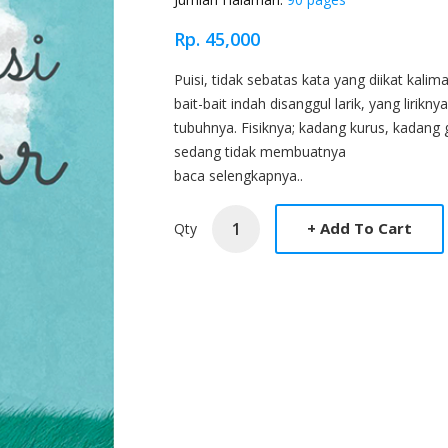
Rp. 45,000
Product Overview
Puisi, tidak sebatas kata yang diikat kali
bait-bait indah disanggul larik, yang liri
tubuhnya. Fisiknya; kadang kurus, kadan
sedang tidak membuatnya
baca selengkapnya..
Qty