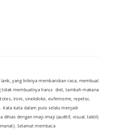
ul larik, yang liriknya membariskan rasa, membuat
ang tidak membuatnya harus diet, tambah makana
litotes, ironi, sinekdoke, eufemisme, repetisi,
s. Kata-kata dalam puisi selalu menjadi
hias dengan imaji-imaji (auditif, visual, taktil)
n (amanat). Selamat membaca