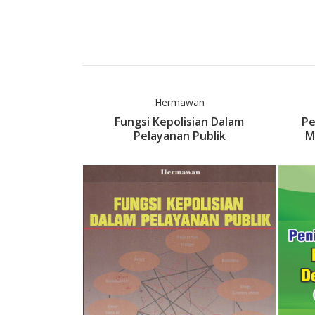
rtono, M.Si.
Hermawan
ik Sektor
Fungsi Kepolisian Dalam
Pe
 + CD
Pelayanan Publik
M