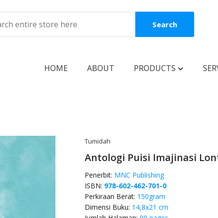
Search
HOME
ABOUT
PRODUCTS
SER
BOOKS
Coming Soon
New Release
Tumidah
Antologi Puisi Imajinasi Lon
Best Seller
Penerbit:
MNC Publishing
Best Price
ISBN:
978-602-462-701-0
Clearance Sale
Perkiraan Berat:
150gram
Dimensi Buku:
14,8x21 cm
Reguler Book
Jumlah Halaman:
90 pages