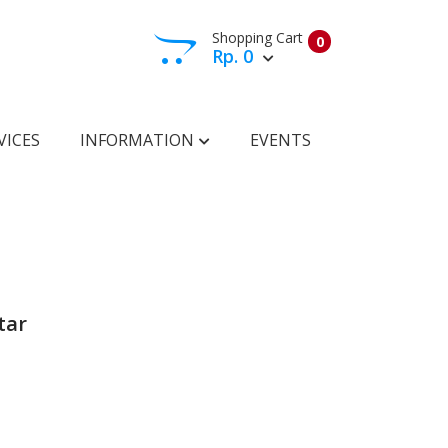
Shopping Cart
0
Rp. 0
View Cart
Check Out
VICES
INFORMATION
EVENTS
tar