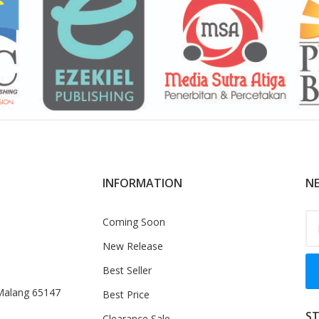
INFORMATION
NE
Coming Soon
New Release
Best Seller
 Malang 65147
Best Price
S
Clearance Sale