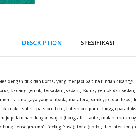
DESCRIPTION
SPESIFIKASI
ipoles dengan titik dan koma, yang menjadi bait-bait indah disangg
g kurus, kadang gemuk, terkadang sedang. Kurus, gemuk dan sed
 Ia memliki cara gaya yang berbeda; metafora, simile, personifikasi, 
ntiklimaks, satire, pars pro toto, totem pro parte, hingga paradok
enuju pelaminan dengan wajah (tipografi) cantik, malam-malamnya di
mburu; sense (makna), feeling (rasa), tone (nada), dan intentio