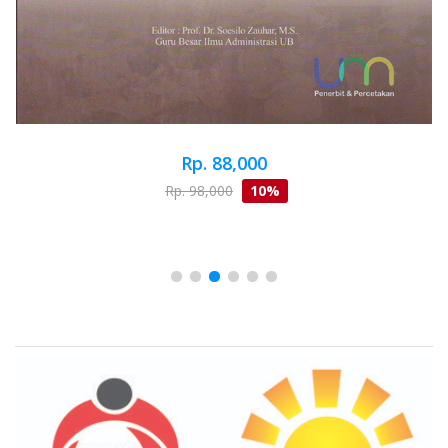
Rp. 88,000
Rp. 98,000
10%
Brand Slider