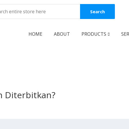
Search
HOME
ABOUT
PRODUCTS
SER
BOOKS
Coming Soon
New Release
Best Seller
 Diterbitkan?
Best Price
Clearance Sale
Reguler Book