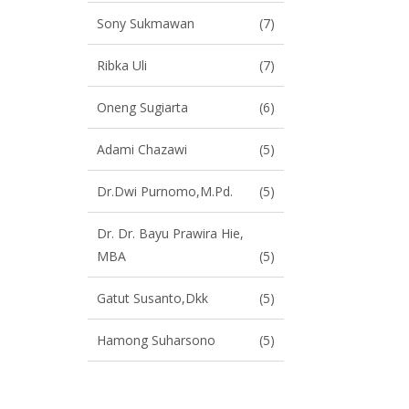
Sony Sukmawan
(7)
Ribka Uli
(7)
Oneng Sugiarta
(6)
Adami Chazawi
(5)
Dr.Dwi Purnomo,M.Pd.
(5)
Dr. Dr. Bayu Prawira Hie,
MBA
(5)
Gatut Susanto,dkk
(5)
Hamong Suharsono
(5)