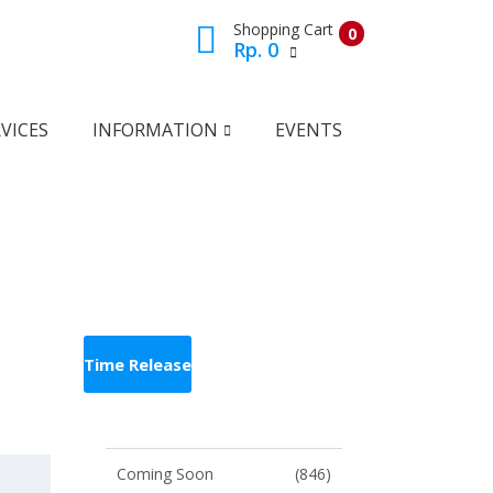
Shopping Cart
0
Rp. 0
VICES
INFORMATION
EVENTS
View Cart
Check Out
Time Release
Coming Soon
(846)