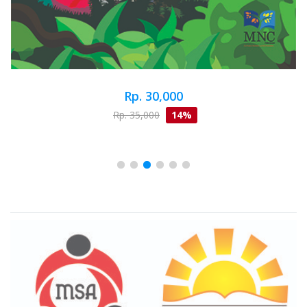
Rp. 30,000
Rp. 35,000
14%
Brand Slider