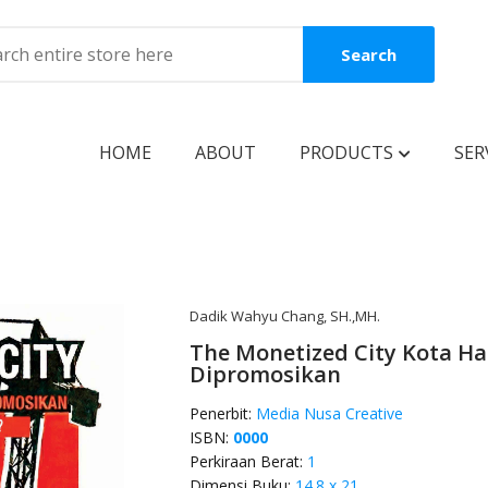
Search
HOME
ABOUT
PRODUCTS
SER
BOOKS
Coming Soon
New Release
Dadik Wahyu Chang, SH.,MH.
The Monetized City Kota Ha
Best Seller
Dipromosikan
Best Price
Penerbit:
Media Nusa Creative
ISBN:
0000
Clearance Sale
Perkiraan Berat:
1
Reguler Book
Dimensi Buku:
14.8 x 21