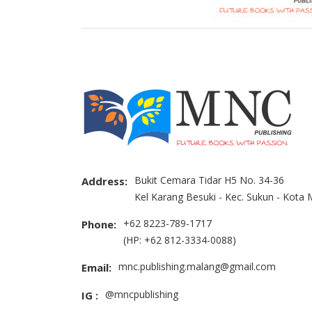
Bukit Cemara Tidar H5 No. 34-36
Address:
Kel Karang Besuki - Kec. Sukun - Kota
+62 8223-789-1717
Phone:
(HP: +62 812-3334-0088)
mnc.publishing.malang@gmail.com
Email:
@mncpublishing
IG :