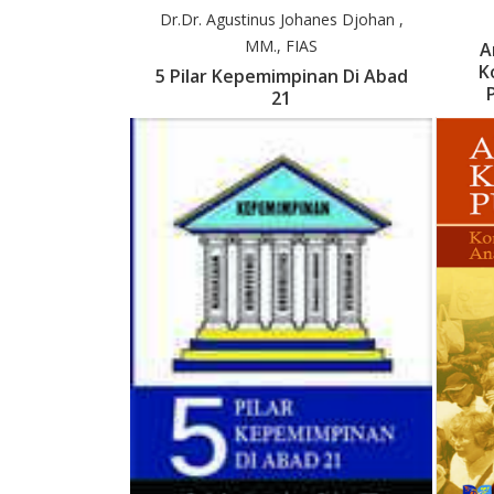
 & Fetty Aizah
Dr.dr. Agustinus Johanes Djohan ,
MM., FIAS
A
K
i Komunikasi
5 Pilar Kepemimpinan Di Abad
Kinerja
21