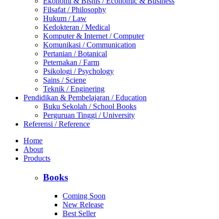
Ekonomi & Bisnis / Economic & Business
Filsafat / Philosophy
Hukum / Law
Kedokteran / Medical
Komputer & Internet / Computer
Komunikasi / Communication
Pertanian / Botanical
Peternakan / Farm
Psikologi / Psychology
Sains / Sciene
Teknik / Enginering
Pendidikan & Pembelajaran / Education
Buku Sekolah / School Books
Perguruan Tinggi / University
Referensi / Reference
Home
About
Products
Books
Coming Soon
New Release
Best Seller