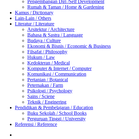
Pengembangan Diri /Self Development
Rumah & Taman / Home & Gardening
Kamus / Dictionary
Lain-Lain / Others
Literatur / Literature
Arsitektur / Architecture
Bahasa & Sastra / Language
Budaya / Culture
Ekonomi & Bisnis / Economic & Business
Filsafat / Philosophy
Hukum / Law
Kedokteran / Medical
Komputer & Internet / Computer
Komunikasi / Communication
Pertanian / Botanical
Peternakan / Farm
Psikologi / Psychology
Sains / Sciene
Teknik / Enginering
Pendidikan & Pembelajaran / Education
Buku Sekolah / School Books
Perguruan Tinggi / University
Referensi / Reference