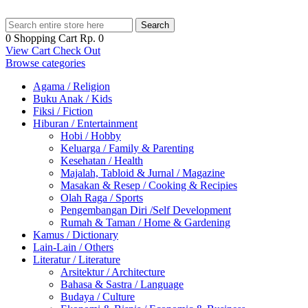
Search
0
Shopping Cart
Rp. 0
View Cart
Check Out
Browse categories
Agama / Religion
Buku Anak / Kids
Fiksi / Fiction
Hiburan / Entertainment
Hobi / Hobby
Keluarga / Family & Parenting
Kesehatan / Health
Majalah, Tabloid & Jurnal / Magazine
Masakan & Resep / Cooking & Recipies
Olah Raga / Sports
Pengembangan Diri /Self Development
Rumah & Taman / Home & Gardening
Kamus / Dictionary
Lain-Lain / Others
Literatur / Literature
Arsitektur / Architecture
Bahasa & Sastra / Language
Budaya / Culture