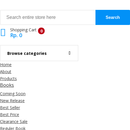
Search
Shopping Cart
0
Rp. 0
Browse categories
View Cart
Check Out
Home
About
Products
Books
Coming Soon
New Release
Best Seller
Best Price
Clearance Sale
Reguler Book