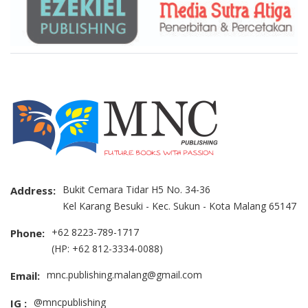
Bukit Cemara Tidar H5 No. 34-36
Address:
Kel Karang Besuki - Kec. Sukun - Kota Malang 65147
+62 8223-789-1717
Phone:
(HP: +62 812-3334-0088)
mnc.publishing.malang@gmail.com
Email:
@mncpublishing
IG :