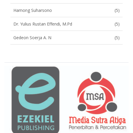
Hamong Suharsono
(5)
Dr. Yulius Rustan Effendi, M.Pd
(5)
Gedeon Soerja A. N
(5)
Brand Slider