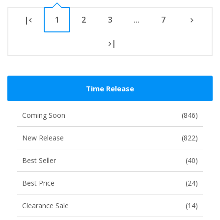
|
1
2
3
...
7
|
Time Release
Coming Soon
(846)
New Release
(822)
Best Seller
(40)
Best Price
(24)
Clearance Sale
(14)