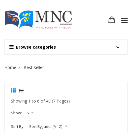
Browse categories
Site Breadcrumb
Home
Best Seller
Showing 1 to 6 of 40 (7 Pages)
Show:
6
Sort By:
Sort By:Judul (A - Z)