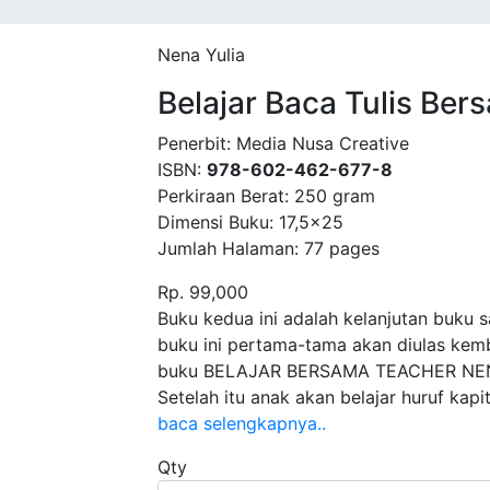
Nena Yulia
Belajar Baca Tulis Ber
Penerbit:
Media Nusa Creative
ISBN:
978-602-462-677-8
Perkiraan Berat:
250 gram
Dimensi Buku:
17,5x25
Jumlah Halaman:
77 pages
Rp. 99,000
Product Overview
Buku kedua ini adalah kelanjutan buku
buku ini pertama-tama akan diulas kemb
buku BELAJAR BERSAMA TEACHER NENA s
Setelah itu anak akan belajar huruf kapit
baca selengkapnya..
Qty