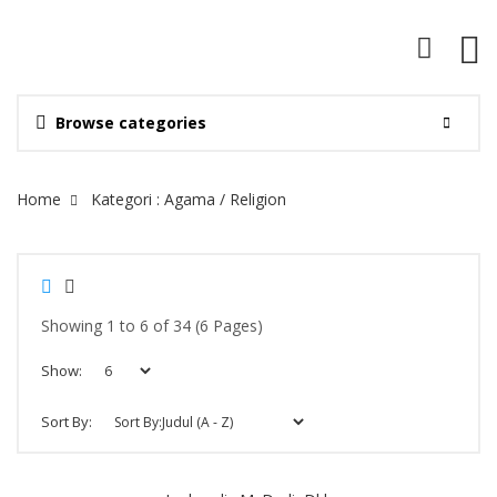
Browse categories
Site Breadcrumb
Home
Kategori : Agama / Religion
Showing 1 to 6 of 34 (6 Pages)
Show:
Sort By: