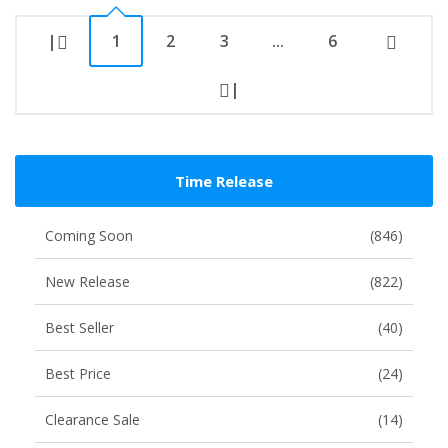
|
1
2
3
...
6
|
Time Release
Coming Soon
(846)
New Release
(822)
Best Seller
(40)
Best Price
(24)
Clearance Sale
(14)