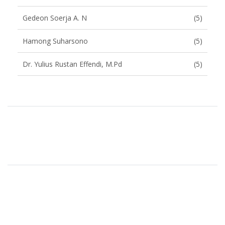
Gedeon Soerja A. N
(5)
Hamong Suharsono
(5)
Dr. Yulius Rustan Effendi, M.Pd
(5)
Brand Slider