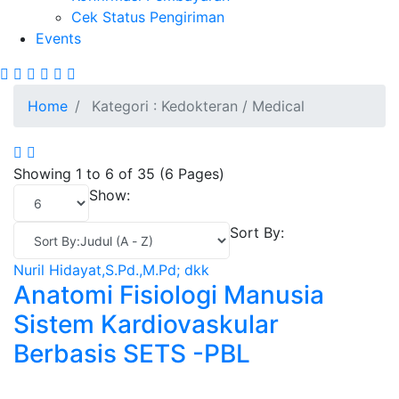
Cek Status Pengiriman
Events
Site Breadcrumb
Home
Kategori : Kedokteran / Medical
Showing 1 to 6 of 35 (6 Pages)
Show:
Sort By:
Nuril Hidayat,S.Pd.,M.Pd; dkk
Anatomi Fisiologi Manusia
Sistem Kardiovaskular
Berbasis SETS -PBL