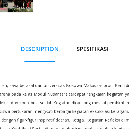
DESCRIPTION
SPESIFIKASI
 Iren, saya berasal dari universitas Bosowa Makassar prodi Pendi
karena pada kelas Modul Nusantara terdapat rangkaian kegiatan
fleksi, dan kontribusi sosial. Kegiatan dirancang melalui pembimb
swa pertukaran mengikuti berbagai kegiatan eksplorasi keragama
 dengan figur-figur inspiratif daerah. Ketiga, Kegiatan Refleksi
giatan Kontribusi Sosial di mana mahasiswa melaksanakan kegiata