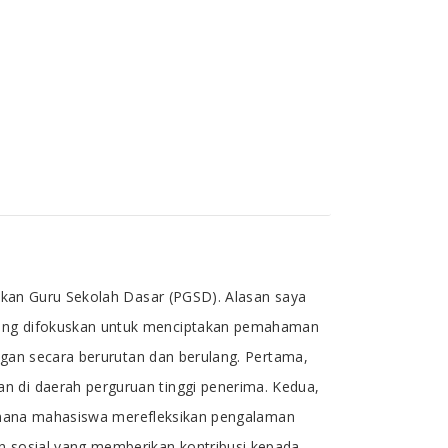
dikan Guru Sekolah Dasar (PGSD). Alasan saya
 yang difokuskan untuk menciptakan pemahaman
ingan secara berurutan dan berulang. Pertama,
n di daerah perguruan tinggi penerima. Kedua,
 di mana mahasiswa merefleksikan pengalaman
n sosial yang memberikan kontribusi kepada