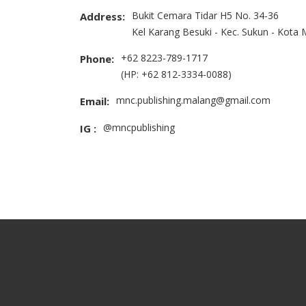
Bukit Cemara Tidar H5 No. 34-36
Address:
Kel Karang Besuki - Kec. Sukun - Kota
+62 8223-789-1717
Phone:
(HP: +62 812-3334-0088)
mnc.publishing.malang@gmail.com
Email:
@mncpublishing
IG :