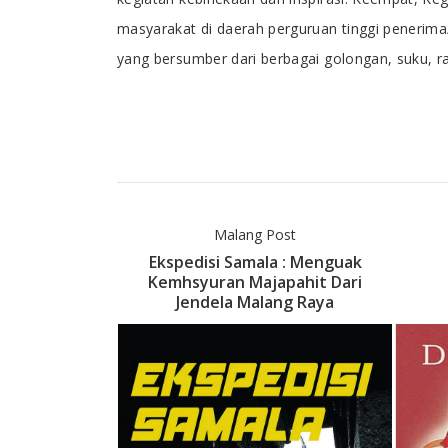
masyarakat di daerah perguruan tinggi penerima
yang bersumber dari berbagai golongan, suku, 
Janarto
Malang Post
wok Menari
Ekspedisi Samala : Menguak
 Kembali
Kemhsyuran Majapahit Dari
Jendela Malang Raya