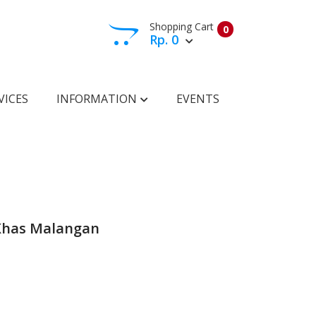
Shopping Cart
0
Rp. 0
View Cart
Check Out
VICES
INFORMATION
EVENTS
has Malangan