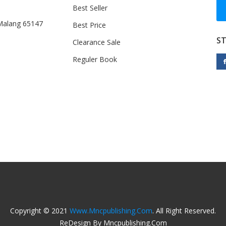
Best Seller
 Malang 65147
Best Price
S
Clearance Sale
Reguler Book
Copyright © 2021
Www.mncpublishing.com
. All Right Reserved.
ReDesign By Mncpublishing.com