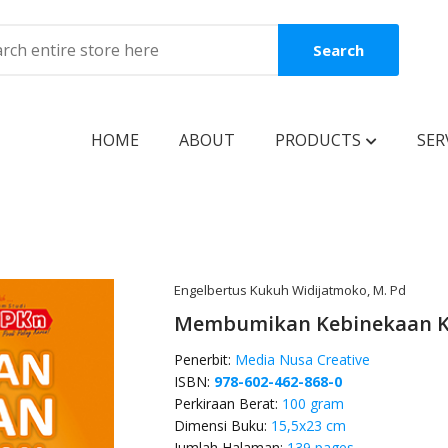
Search
HOME
ABOUT
PRODUCTS
SER
BOOKS
Coming Soon
New Release
Engelbertus Kukuh Widijatmoko, M. Pd
Membumikan Kebinekaan K
Best Seller
Penerbit:
Media Nusa Creative
Best Price
ISBN:
978-602-462-868-0
Clearance Sale
Perkiraan Berat:
100 gram
Dimensi Buku:
15,5x23 cm
Reguler Book
Jumlah Halaman:
139 pages