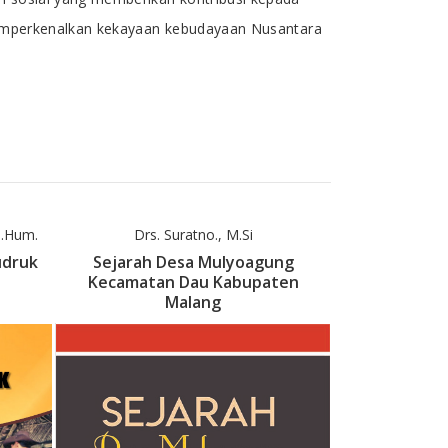
k memperkenalkan kekayaan kebudayaan Nusantara
M.Hum.
Drs. Suratno., M.Si
L.M.F. Pur
udruk
Sejarah Desa Mulyoagung
Menapak Je
Kecamatan Dau Kabupaten
Kota L
Malang