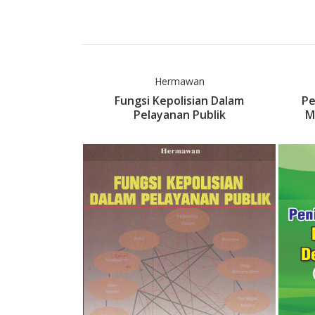
rtono, M.Si.
Hermawan
ik Sektor
Fungsi Kepolisian Dalam
Pe
 + CD
Pelayanan Publik
M