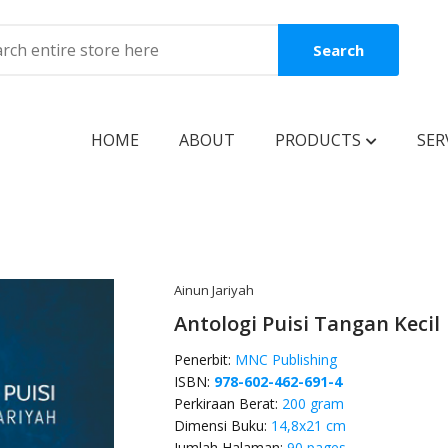
Search
HOME
ABOUT
PRODUCTS
SER
BOOKS
Coming Soon
New Release
Ainun Jariyah
Antologi Puisi Tangan Kecil
Best Seller
Penerbit:
MNC Publishing
Best Price
ISBN:
978-602-462-691-4
Clearance Sale
Perkiraan Berat:
200 gram
Dimensi Buku:
14,8x21 cm
Reguler Book
Jumlah Halaman:
90 pages