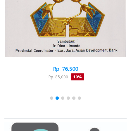
Rp. 76,500
Rp. 85,000
10%
Brand Slider