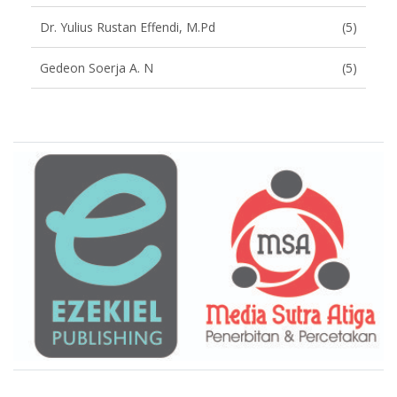
Dr. Yulius Rustan Effendi, M.Pd
(5)
Gedeon Soerja A. N
(5)
Brand Slider