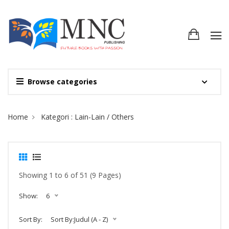
Browse categories
Site Breadcrumb
Home
Kategori : Lain-Lain / Others
Showing 1 to 6 of 51 (9 Pages)
Show:
6
Sort By:
Sort By:Judul (A - Z)