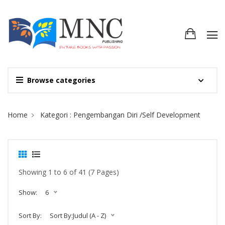
Browse categories
Site Breadcrumb
Home
Kategori : Pengembangan Diri /Self Development
Showing 1 to 6 of 41 (7 Pages)
Show:
6
Sort By:
Sort By:Judul (A - Z)