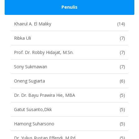
Penulis
Khairul A. El Maliky
(14)
Ribka Uli
(7)
Prof. Dr. Robby Hidajat, M.Sn.
(7)
Sony Sukmawan
(7)
Oneng Sugiarta
(6)
Dr. Dr. Bayu Prawira Hie, MBA
(5)
Gatut Susanto,dkk
(5)
Hamong Suharsono
(5)
Dr. Yulius Rustan Effendi, M.Pd
(5)