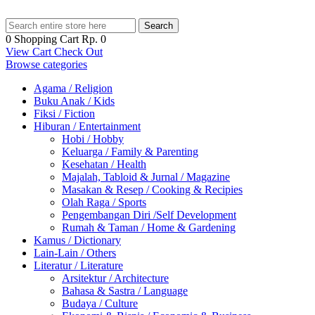
Search
0
Shopping Cart
Rp. 0
View Cart
Check Out
Browse categories
Agama / Religion
Buku Anak / Kids
Fiksi / Fiction
Hiburan / Entertainment
Hobi / Hobby
Keluarga / Family & Parenting
Kesehatan / Health
Majalah, Tabloid & Jurnal / Magazine
Masakan & Resep / Cooking & Recipies
Olah Raga / Sports
Pengembangan Diri /Self Development
Rumah & Taman / Home & Gardening
Kamus / Dictionary
Lain-Lain / Others
Literatur / Literature
Arsitektur / Architecture
Bahasa & Sastra / Language
Budaya / Culture