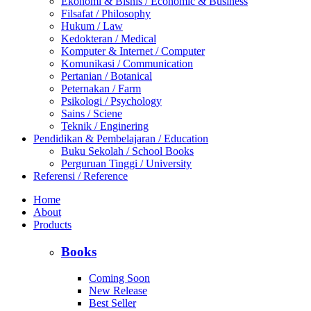
Ekonomi & Bisnis / Economic & Business
Filsafat / Philosophy
Hukum / Law
Kedokteran / Medical
Komputer & Internet / Computer
Komunikasi / Communication
Pertanian / Botanical
Peternakan / Farm
Psikologi / Psychology
Sains / Sciene
Teknik / Enginering
Pendidikan & Pembelajaran / Education
Buku Sekolah / School Books
Perguruan Tinggi / University
Referensi / Reference
Home
About
Products
Books
Coming Soon
New Release
Best Seller