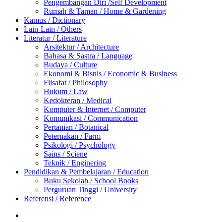
Pengembangan Diri /Self Development
Rumah & Taman / Home & Gardening
Kamus / Dictionary
Lain-Lain / Others
Literatur / Literature
Arsitektur / Architecture
Bahasa & Sastra / Language
Budaya / Culture
Ekonomi & Bisnis / Economic & Business
Filsafat / Philosophy
Hukum / Law
Kedokteran / Medical
Komputer & Internet / Computer
Komunikasi / Communication
Pertanian / Botanical
Peternakan / Farm
Psikologi / Psychology
Sains / Sciene
Teknik / Enginering
Pendidikan & Pembelajaran / Education
Buku Sekolah / School Books
Perguruan Tinggi / University
Referensi / Reference