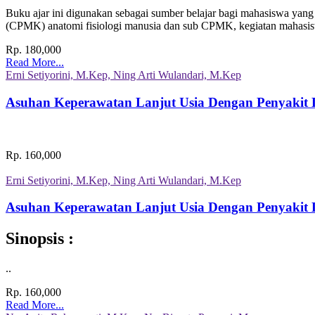
Buku ajar ini digunakan sebagai sumber belajar bagi mahasiswa yang
(CPMK) anatomi fisiologi manusia dan sub CPMK, kegiatan mahasi
Rp. 180,000
Read More...
Erni Setiyorini, M.Kep, Ning Arti Wulandari, M.Kep
Asuhan Keperawatan Lanjut Usia Dengan Penyakit D
Rp. 160,000
Erni Setiyorini, M.Kep, Ning Arti Wulandari, M.Kep
Asuhan Keperawatan Lanjut Usia Dengan Penyakit D
Sinopsis :
..
Rp. 160,000
Read More...