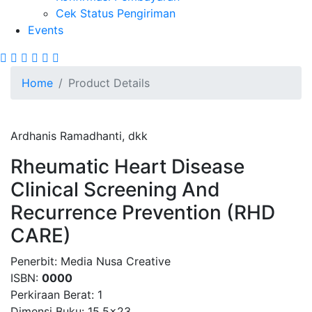
Cek Status Pengiriman
Events
Site Breadcrumb
Home
Product Details
Ardhanis Ramadhanti, dkk
Rheumatic Heart Disease
Clinical Screening And
Recurrence Prevention (RHD
CARE)
Penerbit:
Media Nusa Creative
ISBN:
0000
Perkiraan Berat:
1
Dimensi Buku:
15,5x23