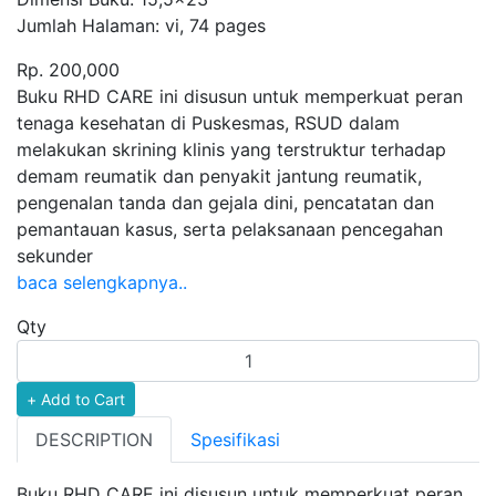
Jumlah Halaman:
vi, 74 pages
Rp. 200,000
Product Overview
Buku RHD CARE ini disusun untuk memperkuat peran
tenaga kesehatan di Puskesmas, RSUD dalam
melakukan skrining klinis yang terstruktur terhadap
demam reumatik dan penyakit jantung reumatik,
pengenalan tanda dan gejala dini, pencatatan dan
pemantauan kasus, serta pelaksanaan pencegahan
sekunder
baca selengkapnya..
Qty
DESCRIPTION
Spesifikasi
Buku RHD CARE ini disusun untuk memperkuat peran