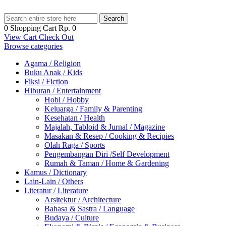
Search
0
Shopping Cart
Rp. 0
View Cart
Check Out
Browse categories
Agama / Religion
Buku Anak / Kids
Fiksi / Fiction
Hiburan / Entertainment
Hobi / Hobby
Keluarga / Family & Parenting
Kesehatan / Health
Majalah, Tabloid & Jurnal / Magazine
Masakan & Resep / Cooking & Recipies
Olah Raga / Sports
Pengembangan Diri /Self Development
Rumah & Taman / Home & Gardening
Kamus / Dictionary
Lain-Lain / Others
Literatur / Literature
Arsitektur / Architecture
Bahasa & Sastra / Language
Budaya / Culture