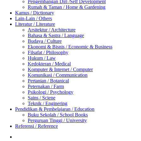
Pengembangan Diri /Self Development
Rumah & Taman / Home & Gardening
Kamus / Dictionary
Lain-Lain / Others
Literatur / Literature
Arsitektur / Architecture
Bahasa & Sastra / Language
Budaya / Culture
Ekonomi & Bisnis / Economic & Business
Filsafat / Philosophy
Hukum / Law
Kedokteran / Medical
Komputer & Internet / Computer
Komunikasi / Communication
Pertanian / Botanical
Peternakan / Farm
Psikologi / Psychology
Sains / Sciene
Teknik / Enginering
Pendidikan & Pembelajaran / Education
Buku Sekolah / School Books
Perguruan Tinggi / University
Referensi / Reference