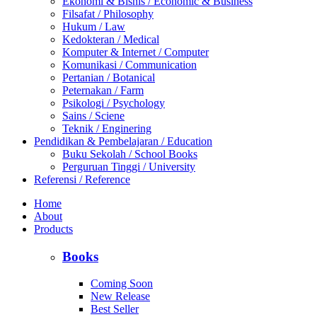
Ekonomi & Bisnis / Economic & Business
Filsafat / Philosophy
Hukum / Law
Kedokteran / Medical
Komputer & Internet / Computer
Komunikasi / Communication
Pertanian / Botanical
Peternakan / Farm
Psikologi / Psychology
Sains / Sciene
Teknik / Enginering
Pendidikan & Pembelajaran / Education
Buku Sekolah / School Books
Perguruan Tinggi / University
Referensi / Reference
Home
About
Products
Books
Coming Soon
New Release
Best Seller