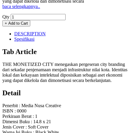
yang dapat dikelola dan dimonetisasi secara
baca selengkapnya..
Qty
DESCRIPTION
Spesifikasi
Tab Article
THE MONETIZED CITY menegaskan pergeseran city branding
dari sekadar penjenamaan menjadi infrastruktur nilai kota. Identitas
lokal dan kekayaan intelektual diposisikan sebagai aset ekonomi
yang dapat dikelola dan dimonetisasi secara berkelanjutan.
Detail
Penerbit
: Media Nusa Creative
ISBN
: 0000
Perkiraan Berat
: 1
Dimensi Buku
: 14.8 x 21
Jenis Cover
: Soft Cover
Warna Isi Buku
: Black White