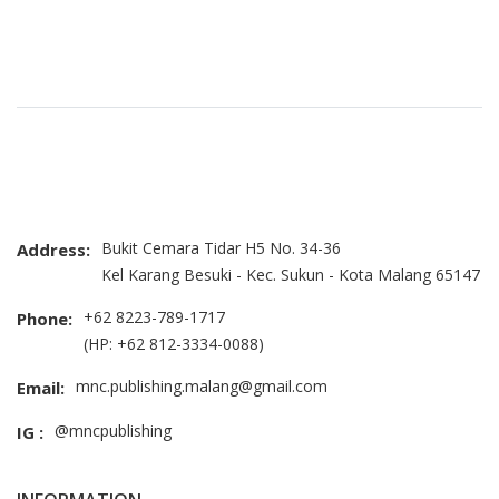
Bukit Cemara Tidar H5 No. 34-36
Address:
Kel Karang Besuki - Kec. Sukun - Kota Malang 65147
+62 8223-789-1717
Phone:
(HP: +62 812-3334-0088)
mnc.publishing.malang@gmail.com
Email:
@mncpublishing
IG :