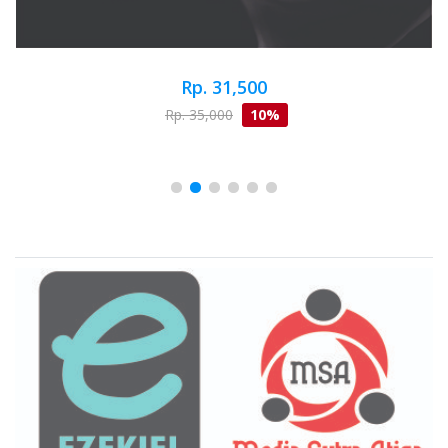
Rp. 31,500
Rp. 35,000
10%
Brand Slider