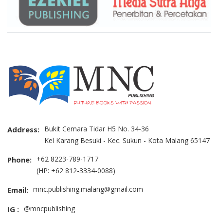
Bukit Cemara Tidar H5 No. 34-36
Address:
Kel Karang Besuki - Kec. Sukun - Kota Malang 65147
+62 8223-789-1717
Phone:
(HP: +62 812-3334-0088)
mnc.publishing.malang@gmail.com
Email:
@mncpublishing
IG :